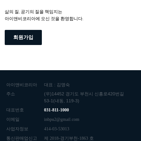
삶의 질, 공기의 질을 책임지는
아이앤비코리아에 오신 것을 환영합니다.
회원가입
아이앤비코리아
대표 : 김명숙
주소
(우)14452 경기도 부천시 신흥로420번길
53-1(내동, 119-3)
대표번호
031-811-1000
이메일
inbpu2@gmail.com
사업자정보
414-03-53013
통신판매업신고
제 2018-경기부천-1863 호